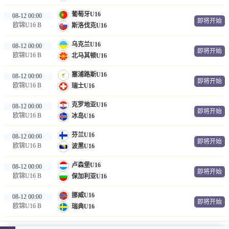
葡萄牙U16
08-12 00:00
即将开始
欧锦U16 B
斯洛伐克U16
乌克兰U16
08-12 00:00
即将开始
欧锦U16 B
北马其顿U16
塞浦路斯U16
08-12 00:00
即将开始
欧锦U16 B
瑞士U16
克罗地亚U16
08-12 00:00
即将开始
欧锦U16 B
冰岛U16
芬兰U16
08-12 00:00
即将开始
欧锦U16 B
波黑U16
卢森堡U16
08-12 00:00
即将开始
欧锦U16 B
保加利亚U16
挪威U16
08-12 00:00
即将开始
欧锦U16 B
瑞典U16