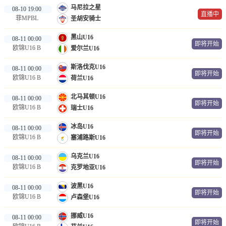
马尼拉之星
08-10 19:00
篮球直播
直播中
菲MPBL
圣胡安骑士
NBA
黑山U16
08-11 00:00
即将开始
欧锦U16 B
爱尔兰U16
CBA
斯洛伐克U16
08-11 00:00
即将开始
精彩录像
欧锦U16 B
荷兰U16
北马其顿U16
热门新闻
08-11 00:00
即将开始
欧锦U16 B
瑞士U16
冰岛U16
08-11 00:00
即将开始
欧锦U16 B
塞浦路斯U16
乌克兰U16
08-11 00:00
即将开始
欧锦U16 B
克罗地亚U16
波黑U16
08-11 00:00
即将开始
欧锦U16 B
卢森堡U16
挪威U16
08-11 00:00
即将开始