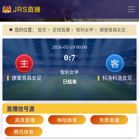
导
航
网站首页
您的位置：
首页
>
足球直播
>
智利女甲
>
康塞普森女足 VS 科洛科洛女足
NBA直播
2026-05-19 00:00
足球直播
0:7
英超
智利女甲
德甲
康塞普森女足
科洛科洛女足
已结束
法甲
西甲
直播信号源
意甲
高清直播
咪咕体育
免费直播
欧冠杯
腾讯体育
中超