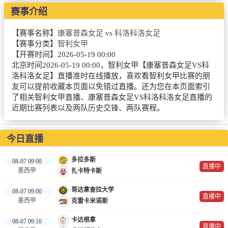
赛事介绍
篮球直播
NBA
【赛事名称】
康塞普森女足
vs
科洛科洛女足
【赛事分类】
智利女甲
CBA
【开赛时间】
2026-05-19 00:00
北京时间2026-05-19 00:00，智利女甲【康塞普森女足VS科
精彩录像
洛科洛女足】直播准时在线播放，喜欢看智利女甲比赛的朋
友可以提前收藏本页面以免错过直播。还为您在本页面索引
了相关智利女甲直播、康塞普森女足VS科洛科洛女足直播的
热门新闻
近期比赛列表以及两队历史交锋、两队赛程。
今日直播
多拉多斯
08-07 09:00
直播中
墨西甲
扎卡特卡斯
哥达拿查拉大学
08-07 09:00
直播中
墨西甲
克雷卡米诺斯
卡达根拿
08-07 09:10
直播中