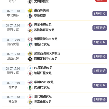
哥伦乙
尤姆博独立
墨西哥美洲
08-07 10:00
即将开始
中北美杯
圣地亚哥
巴尔卡塔女足
08-07 17:00
即将开始
澳西女超
苏比雅可联女足
费雷曼特尔市女足
08-07 17:00
即将开始
澳西女超
珀斯SC女足
尼兰西澳洲大学女足
08-07 17:00
即将开始
澳西女超
西部足球中心女足
FC索伦托女足
08-07 17:00
即将开始
澳西女超
珀斯红星女足
华川KSPO女足
08-07 18:00
即将开始
韩女联
庆州FC女足
现代制铁女足
08-07 18:00
即将开始
韩女联
世宗龟尾女足