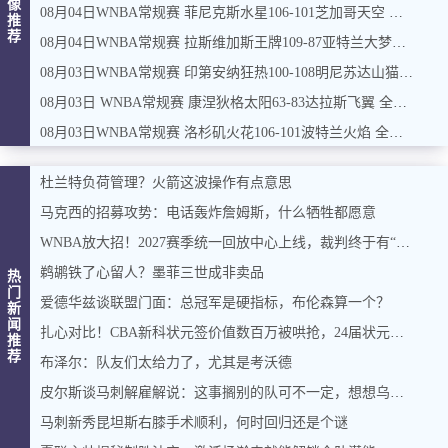
像
08月04日WNBA常规赛 菲尼克斯水星106-101芝加哥天空 全场集锦
推
荐
08月04日WNBA常规赛 拉斯维加斯王牌109-87亚特兰大梦想 全场集锦
08月03日WNBA常规赛 印第安纳狂热100-108明尼苏达山猫 全场集锦
08月03日 WNBA常规赛 康涅狄格太阳63-83达拉斯飞翼 全场集锦
08月03日WNBA常规赛 洛杉矶火花106-101波特兰火焰 全场集锦
杜兰特负荷管理？火箭这波操作有点意思
马克西的招募攻势：电话轰炸詹姆斯，什么牺牲都愿意
WNBA放大招！2027赛季统一回放中心上线，裁判终于有“外挂”了
鹈鹕铁了心留人？墨菲三世成非卖品
热
门
爱德华兹谈联盟门面：总冠军是硬指标，布伦森算一个？
新
闻
扎心对比！CBA新科状元签价值数百万被哄抢，24届状元谢智杰却遭兜售
推
荐
布泽尔：队友们太给力了，尤其是考沃德
皮尔斯谈马刺解雇解说：这事搁别的队可不一定，想想乌度卡那档子事
马刺新秀昆坦斯右膝手术顺利，何时回归还是个谜