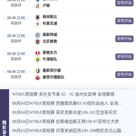
即将开始
英联杯
卢顿
格林斯比
08-06 22:00
即将开始
英联杯
布莱克浦
莱斯特城
08-06 22:00
即将开始
英联杯
北安普敦
莱顿东方
08-06 22:00
即将开始
英联杯
牛津联队
曼斯菲尔德
08-06 22:00
即将开始
英联杯
谢菲尔德联队
WNBA常规赛 多伦多节奏 82 - 92 金州女武神 全场集锦
08月04日WNBA常规赛 西雅图风暴83-95纽约自由人 全场集锦
08月04日WNBA常规赛 菲尼克斯水星106-101芝加哥天空 全场集锦
08月04日WNBA常规赛 拉斯维加斯王牌109-87亚特兰大梦想 全场集锦
精
彩
08月03日WNBA常规赛 印第安纳狂热100-108明尼苏达山猫 全场集锦
录