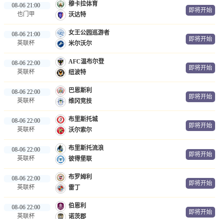
穆卡拉体育
08-06 21:00
即将开始
也门甲
沃达特
女王公园巡游者
08-06 21:00
即将开始
英联杯
米尔沃尔
AFC温布尔登
08-06 22:00
即将开始
英联杯
纽波特
巴恩斯利
08-06 22:00
即将开始
英联杯
维冈竞技
布里斯托城
08-06 22:00
即将开始
英联杯
沃尔索尔
布里斯托流浪
08-06 22:00
即将开始
英联杯
彼得堡联
布罗姆利
08-06 22:00
即将开始
英联杯
雷丁
伯恩利
08-06 22:00
即将开始
英联杯
诺茨郡