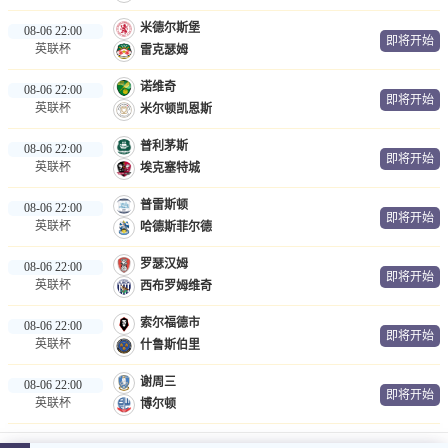
米德尔斯堡
08-06 22:00
即将开始
英联杯
雷克瑟姆
诺维奇
08-06 22:00
即将开始
英联杯
米尔顿凯恩斯
普利茅斯
08-06 22:00
即将开始
英联杯
埃克塞特城
普雷斯顿
08-06 22:00
即将开始
英联杯
哈德斯菲尔德
罗瑟汉姆
08-06 22:00
即将开始
英联杯
西布罗姆维奇
索尔福德市
08-06 22:00
即将开始
英联杯
什鲁斯伯里
谢周三
08-06 22:00
即将开始
英联杯
博尔顿