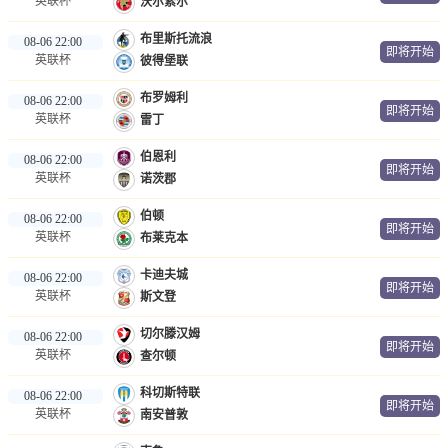
英联杯
沃尔索尔
布里斯托流浪
08-06 22:00
即将开始
英联杯
彼得堡联
布罗姆利
08-06 22:00
即将开始
英联杯
雷丁
伯恩利
08-06 22:00
即将开始
英联杯
诺茨郡
伯顿
08-06 22:00
即将开始
英联杯
布莱克本
卡迪夫城
08-06 22:00
即将开始
英联杯
斯文登
切尔滕汉姆
08-06 22:00
即将开始
英联杯
查尔顿
科切斯特联
08-06 22:00
即将开始
英联杯
南安普敦