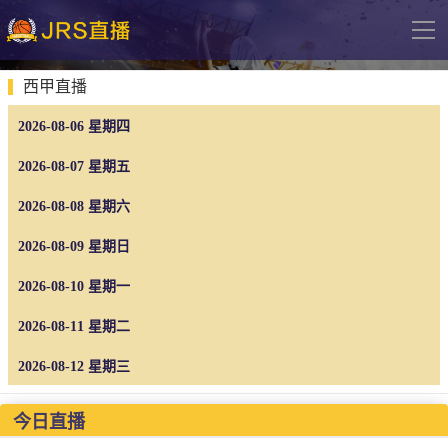
导
航
网站首页
西甲直播
2026-08-06 星期四
NBA直播
2026-08-07 星期五
足球直播
2026-08-08 星期六
英超
2026-08-09 星期日
德甲
法甲
2026-08-10 星期一
西甲
2026-08-11 星期二
意甲
2026-08-12 星期三
欧冠杯
今日直播
中超