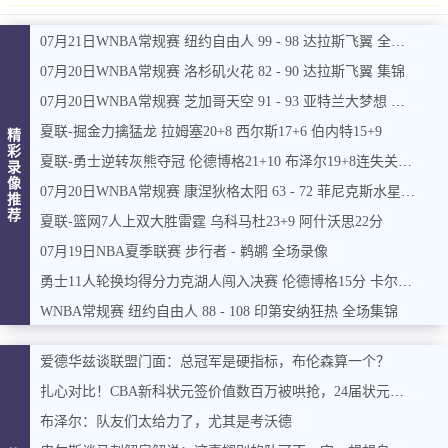
07月21日WNBA常规赛 纽约自由人 99 - 98 达拉斯飞翼 全场集锦
07月20日WNBA常规赛 洛杉矶火花 82 - 90 达拉斯飞翼 集锦
07月20日WNBA常规赛 芝加哥天空 91 - 93 亚特兰大梦想 集锦
夏联-掘金力擒猛龙 拉姆塞20+8 西尔斯17+6 伯内特15+9
精
彩
夏联-勇士逆转灰熊夺冠 伦德博格21+10 布泽尔19+8连失关键球
录
像
07月20日WNBA常规赛 康涅狄格太阳 63 - 72 菲尼克斯水星 集锦
推
荐
夏联-篮网7人上双大胜雷霆 乌科马杜23+9 阿什沃思22分
07月19日NBA夏季联赛 步行者 - 鹈鹕 全场录像
勇士11人轮换均得分力克湖人闯入决赛 伦德博格15分 卡尔17分
WNBA常规赛 纽约自由人 88 - 108 印第安纳狂热 全场集锦
爱德华兹谈联盟门面：总冠军是硬指标，布伦森算一个？
扎心对比！CBA新科状元签价值数百万被哄抢，24届状元谢智杰却遭兜售
布泽尔：队友们太给力了，尤其是考沃德