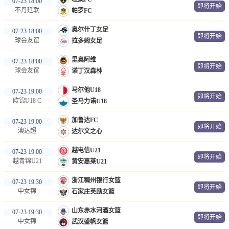
07-23 18:00
即将开始
不丹廷联
帕罗FC
奥尔什丁女足
07-23 18:00
即将开始
球会友谊
拉多姆女足
里奥阿维
07-23 18:00
即将开始
球会友谊
诺丁汉森林
马尔他U18
07-23 19:00
即将开始
欧锦U18 C
圣马力诺U18
加鲁达FC
07-23 19:00
即将开始
澳达超
达尔文之心
越电信U21
07-23 19:00
即将开始
越青锦U21
黄安嘉莱U21
浙江稠州银行女篮
07-23 19:30
即将开始
中女锦
石家庄英励女篮
山东赤水河酒女篮
07-23 19:30
即将开始
中女锦
武汉盛帆女篮