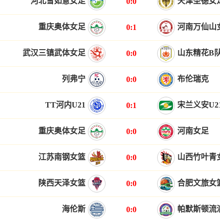
河北雪如意女足
天津圣德女
0:0
重庆奥体女足
河南万仙山
0:1
武汉三镇武体女足
山东精花B
0:0
列弗宁
布伦瑞克
0:0
TT河内U21
宋兰义安U2
0:1
重庆奥体女足
河南女足
0:0
江苏南钢女篮
山西竹叶青
0:0
陕西天泽女篮
合肥文旅女
0:0
海伦斯
帕默斯顿流
0:0