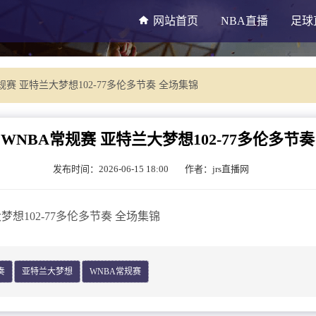
网站首页
NBA直播
足球
常规赛 亚特兰大梦想102-77多伦多节奏 全场集锦
5日WNBA常规赛 亚特兰大梦想102-77多伦多节
发布时间：2026-06-15 18:00
作者：jrs直播网
梦想102-77多伦多节奏 全场集锦
奏
亚特兰大梦想
WNBA常规赛