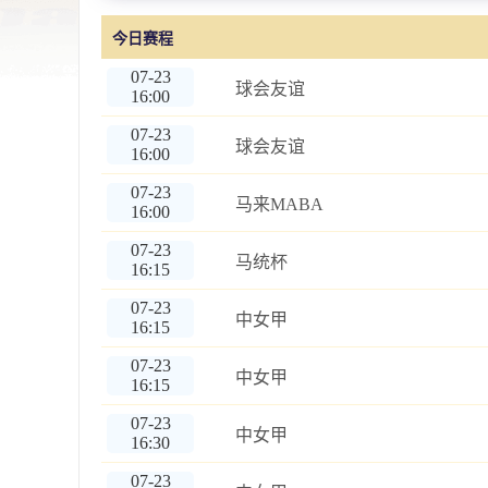
今日赛程
07-23
球会友谊
16:00
07-23
球会友谊
16:00
07-23
马来MABA
16:00
07-23
马统杯
16:15
07-23
中女甲
16:15
07-23
中女甲
16:15
07-23
中女甲
16:30
07-23