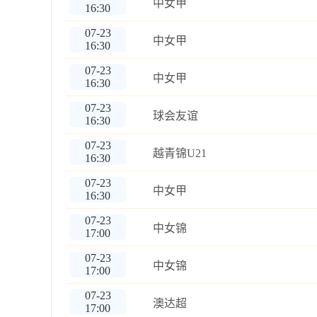
中女甲
16:30
07-23
中女甲
16:30
07-23
中女甲
16:30
07-23
球会友谊
16:30
07-23
越青锦U21
16:30
07-23
中女甲
16:30
07-23
中女锦
17:00
07-23
中女锦
17:00
07-23
澳达超
17:00