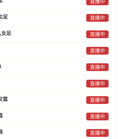
足
直播中
女足
直播中
队女足
直播中
直播中
1
直播中
直播中
女篮
直播中
篮
直播中
浪
直播中