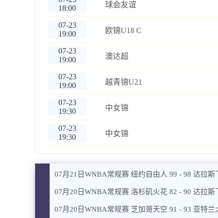
球会友谊
18:00
07-23
欧锦U18 C
19:00
07-23
澳达超
19:00
07-23
越青锦U21
19:00
07-23
中女锦
19:30
07-23
中女锦
19:30
07月21日WNBA常规赛 纽约自由人 99 - 98 达拉
07月20日WNBA常规赛 洛杉矶火花 82 - 90 达拉
07月20日WNBA常规赛 芝加哥天空 91 - 93 亚特