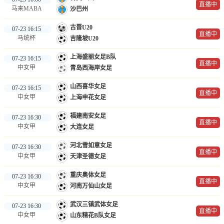
直播中
马来MABA
沙巴州
古晋U20
07-23 16:15
直播中
马统杯
吉隆坡U20
上海盛丽女足B队
07-23 16:15
直播中
中女甲
青岛西海岸女足
山西喜华女足
07-23 16:15
直播中
中女甲
上海申花女足
福建南安女足
07-23 16:30
直播中
中女甲
大连女足
河北雪如意女足
07-23 16:30
直播中
中女甲
天津圣德女足
重庆奥体女足
07-23 16:30
直播中
中女甲
河南万仙山女足
武汉三镇武体女足
07-23 16:30
直播中
中女甲
山东精花B队女足