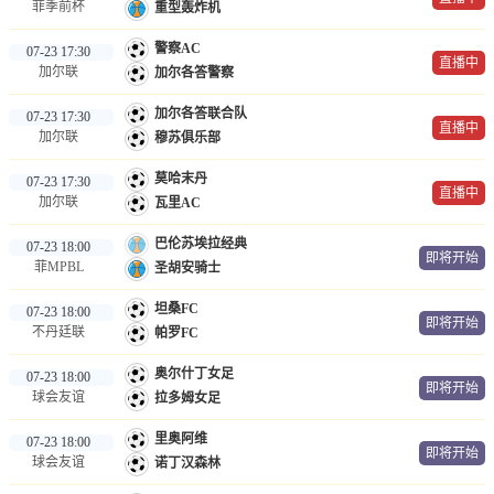
菲季前杯
重型轰炸机
警察AC
07-23 17:30
直播中
加尔联
加尔各答警察
加尔各答联合队
07-23 17:30
直播中
加尔联
穆苏俱乐部
莫哈末丹
07-23 17:30
直播中
加尔联
瓦里AC
巴伦苏埃拉经典
07-23 18:00
即将开始
菲MPBL
圣胡安骑士
坦桑FC
07-23 18:00
即将开始
不丹廷联
帕罗FC
奥尔什丁女足
07-23 18:00
即将开始
球会友谊
拉多姆女足
里奥阿维
07-23 18:00
即将开始
球会友谊
诺丁汉森林