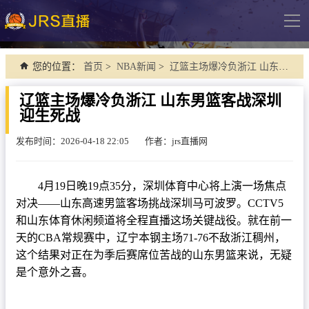
导
航
网站首页
您的位置：
首页
>
NBA新闻
>
辽篮主场爆冷负浙江 山东男篮客战深圳迎生死战
NBA直播
辽篮主场爆冷负浙江 山东男篮客战深圳
迎生死战
足球直播
发布时间：2026-04-18 22:05
作者：jrs直播网
英超
德甲
4月19日晚19点35分，深圳体育中心将上演一场焦点
法甲
对决——山东高速男篮客场挑战深圳马可波罗。CCTV5
和山东体育休闲频道将全程直播这场关键战役。就在前一
西甲
天的CBA常规赛中，辽宁本钢主场71-76不敌浙江稠州，
意甲
这个结果对正在为季后赛席位苦战的山东男篮来说，无疑
欧冠杯
是个意外之喜。
中超