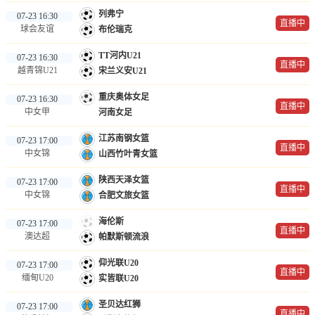
列弗宁
07-23 16:30
直播中
球会友谊
布伦瑞克
TT河内U21
07-23 16:30
直播中
越青锦U21
宋兰义安U21
重庆奥体女足
07-23 16:30
直播中
中女甲
河南女足
江苏南钢女篮
07-23 17:00
直播中
中女锦
山西竹叶青女篮
陕西天泽女篮
07-23 17:00
直播中
中女锦
合肥文旅女篮
海伦斯
07-23 17:00
直播中
澳达超
帕默斯顿流浪
仰光联U20
07-23 17:00
直播中
缅甸U20
实皆联U20
圣贝达红狮
07-23 17:00
直播中