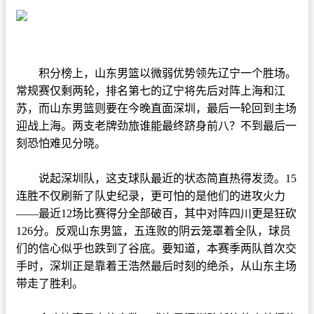
篮球直播
NBA
CBA
积分榜上，山东男篮以微弱优势领先辽宁一个胜场。
常规赛仅剩两轮，排名第七的辽宁将先后对阵上海和江
精彩录像
苏，而山东男篮则要在今晚直面深圳，最后一轮回到主场
迎战上海。两支老牌劲旅谁能最终跻身前八？不到最后一
热门新闻
刻恐怕难见分晓。
说起深圳队，这支球队最近的状态简直热得发烫。15
连胜不仅刷新了队史纪录，更可怕的是他们的进攻火力
——最近12场比赛得分全部破百，其中对阵四川更是狂砍
126分。反观山东男篮，五连败的阴云笼罩着全队，球员
们的信心似乎也跌到了谷底。要知道，本赛季两队首次交
手时，深圳正是靠着王浩然最后时刻的绝杀，从山东主场
带走了胜利。