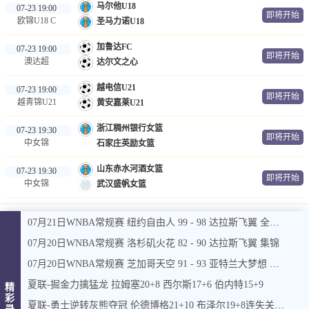
马尔他U18
07-23 19:00
即将开始
欧锦U18 C
圣马力诺U18
加鲁达FC
07-23 19:00
即将开始
澳达超
达尔文之心
越电信U21
07-23 19:00
即将开始
越青锦U21
黄安嘉莱U21
浙江稠州银行女篮
07-23 19:30
即将开始
中女锦
石家庄英励女篮
山东赤水河酒女篮
07-23 19:30
即将开始
中女锦
武汉盛帆女篮
07月21日WNBA常规赛 纽约自由人 99 - 98 达拉斯飞翼 全场集锦
07月20日WNBA常规赛 洛杉矶火花 82 - 90 达拉斯飞翼 集锦
07月20日WNBA常规赛 芝加哥天空 91 - 93 亚特兰大梦想 集锦
夏联-掘金力擒猛龙 拉姆塞20+8 西尔斯17+6 伯内特15+9
精
彩
夏联-勇士逆转灰熊夺冠 伦德博格21+10 布泽尔19+8连失关键球