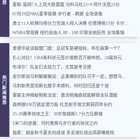
荐
夏联-篮网7人上双大胜雷霆 乌科马杜23+9 阿什沃思22分
07月19日NBA夏季联赛 步行者 - 鹈鹕 全场录像
勇士11人轮换均得分力克湖人闯入决赛 伦德博格15分 卡尔17分
WNBA常规赛 纽约自由人 88 - 108 印第安纳狂热 全场集锦
爱德华兹谈联盟门面：总冠军是硬指标，布伦森算一个？
扎心对比！CBA新科状元签价值数百万被哄抢，24届状元谢智杰却遭兜售
布泽尔：队友们太给力了，尤其是考沃德
皮尔斯谈马刺解雇解说：这事搁别的队可不一定，想想乌度卡那档子事
热
门
马刺新秀昆坦斯右膝手术顺利，何时回归还是个谜
新
闻
夏联主帅揭秘制胜法宝：激活杨瀚森就能解锁全队潜能
推
荐
森林狼930万锁定潜力股 杜克射手埃文斯获四年长约
25-26赛季快攻之王：39岁詹姆斯5.7分力压群雄
1米72的逆袭：河村勇辉与步行者的快攻之约
独家：胡金秋今夏去向成谜 多支球队抛出高薪橄榄枝