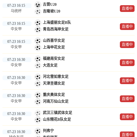
古晋U20
07-23 16:15
直播中
马统杯
吉隆坡U20
上海盛丽女足B队
07-23 16:15
直播中
中女甲
青岛西海岸女足
山西喜华女足
07-23 16:15
直播中
中女甲
上海申花女足
福建南安女足
07-23 16:30
直播中
中女甲
大连女足
河北雪如意女足
07-23 16:30
直播中
中女甲
天津圣德女足
重庆奥体女足
07-23 16:30
直播中
中女甲
河南万仙山女足
武汉三镇武体女足
07-23 16:30
直播中
中女甲
山东精花B队女足
列弗宁
07-23 16:30
直播中