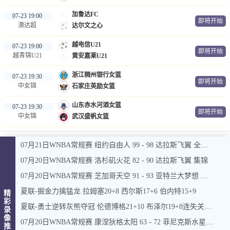
加鲁达FC
07-23 19:00
即将开始
澳达超
达尔文之心
越电信U21
07-23 19:00
即将开始
越青锦U21
黄安嘉莱U21
浙江稠州银行女篮
07-23 19:30
即将开始
中女锦
石家庄英励女篮
山东赤水河酒女篮
07-23 19:30
即将开始
中女锦
武汉盛帆女篮
07月21日WNBA常规赛 纽约自由人 99 - 98 达拉斯飞翼 全场集锦
07月20日WNBA常规赛 洛杉矶火花 82 - 90 达拉斯飞翼 集锦
07月20日WNBA常规赛 芝加哥天空 91 - 93 亚特兰大梦想 集锦
夏联-掘金力擒猛龙 拉姆塞20+8 西尔斯17+6 伯内特15+9
精
彩
夏联-勇士逆转灰熊夺冠 伦德博格21+10 布泽尔19+8连失关键球
录
像
07月20日WNBA常规赛 康涅狄格太阳 63 - 72 菲尼克斯水星 集锦
推