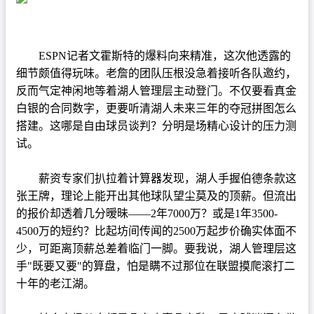
篮球直播
NBA
ESPN记者文霍斯特的爆料向来精准，这次他透露的
CBA
细节颇值得玩味。老詹的团队压根没急着接听各队邀约，
反而气定神闲地等着湖人管理层主动登门。不仅要看真金
精彩录像
白银的合同数字，更要听清湖人未来三年的夺冠拼图怎么
搭建。这哪是自由球员谈判？分明是场精心设计的压力测
热门新闻
试。
薪资专家们扒拉着计算器发现，湖人手握伯德条款这
张王牌，理论上能开出其他球队望尘莫及的顶薪。但流出
的报价却透着几分暧昧——2年7000万？或是1年3500-
4500万的短约？比起坊间传闻的2500万起步价确实体面不
少，可距离顶薪总差着临门一脚。要我说，湖人管理层这
手"既要又要"的算盘，怕是瞒不过那位在联盟摸爬滚打二
十年的老江湖。