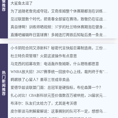
像
大鲨鱼太逗了
推
荐
为了追随老詹完成夺冠，艾奇库姆整个休赛期都泡在训练场！！
见过联盟数个时代，把青春全部留在赛场，致敬仍在征战的老兵...
真自律啊！训练师晒视频：37岁的杜兰特休赛期泡在健身房苦练
直播吧编辑昨日篮球赛！多姆连打两铁后知耻后勇一条龙连过数人！
小卡阴阳合同又添新料？秘密代言快船巨幕制造商，三份合同总额超五千万
杜兰特负荷管理？火箭这波操作有点意思
马克西的招募攻势：电话轰炸詹姆斯，什么牺牲都愿意
WNBA放大招！2027赛季统一回放中心上线，裁判终于有“外挂”了
热
门
鹈鹕铁了心留人？墨菲三世成非卖品
新
闻
爱德华兹谈联盟门面：总冠军是硬指标，布伦森算一个？
推
荐
扎心对比！CBA新科状元签价值数百万被哄抢，24届状元谢智杰却遭兜售
布泽尔：队友们太给力了，尤其是考沃德
皮尔斯谈马刺解雇解说：这事搁别的队可不一定，想想乌度卡那档子事