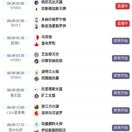
明尼苏达天猫
08-09 01:00
直播中
WNBA
拉斯维加斯王牌
多纳尔格罗宁根
08-09 01:00
直播中
BNXT
斯皮洛夏勒罗伊
马耳他
08-09 01:30
即将开始
欧锦C
直布罗陀
芝加哥天空
08-09 03:30
即将开始
WNBA
印第安纳狂热
波特兰火焰
08-09 08:30
即将开始
WNBA
西雅图风暴
托里塔斯女篮
08-09 09:00
即将开始
墨女篮
矿工女篮
浙江方兴渡
08-09 15:00
即将开始
CBA夏季赛
深圳马可波罗
凤凰燃料大师
08-09 17:15
即将开始
菲州长杯
伊拉斯图阴阳天