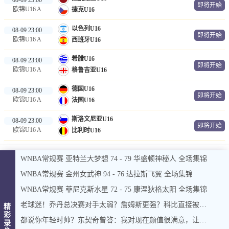
即将开始
欧锦U16 A
捷克U16
以色列U16
08-09 23:00
即将开始
欧锦U16 A
西班牙U16
希腊U16
08-09 23:00
即将开始
欧锦U16 A
格鲁吉亚U16
德国U16
08-09 23:00
即将开始
欧锦U16 A
法国U16
斯洛文尼亚U16
08-09 23:00
即将开始
欧锦U16 A
比利时U16
WNBA常规赛 亚特兰大梦想 74 - 79 华盛顿神秘人 全场集锦
WNBA常规赛 金州女武神 94 - 76 达拉斯飞翼 全场集锦
WNBA常规赛 菲尼克斯水星 72 - 75 康涅狄格太阳 全场集锦
老球迷！乔丹总决赛对手太弱？詹姆斯更强？科比直接被踢出讨论？
精
彩
都说你年轻时帅？东契奇曾答：我对现在颜值很满意，让别人说去吧
录