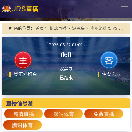
导
航
网站首页
您的位置：
首页
>
篮球直播
>
波黑联
>
奥尔洛维克 VS 伊戈凯亚
NBA直播
2026-05-22 01:00
足球直播
0:0
英超
波黑联
德甲
奥尔洛维克
伊戈凯亚
已结束
法甲
西甲
直播信号源
意甲
高清直播
咪咕体育
免费直播
欧冠杯
腾讯体育
中超