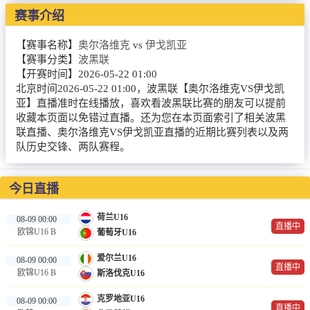
赛事介绍
篮球直播
NBA
【赛事名称】
奥尔洛维克
vs
伊戈凯亚
【赛事分类】
波黑联
CBA
【开赛时间】
2026-05-22 01:00
北京时间2026-05-22 01:00，波黑联【奥尔洛维克VS伊戈凯
精彩录像
亚】直播准时在线播放，喜欢看波黑联比赛的朋友可以提前
收藏本页面以免错过直播。还为您在本页面索引了相关波黑
联直播、奥尔洛维克VS伊戈凯亚直播的近期比赛列表以及两
热门新闻
队历史交锋、两队赛程。
今日直播
荷兰U16
08-09 00:00
直播中
欧锦U16 B
葡萄牙U16
爱尔兰U16
08-09 00:00
直播中
欧锦U16 B
斯洛伐克U16
克罗地亚U16
08-09 00:00
直播中