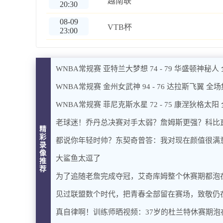
越南联
20:30
08-09
VTB杯
23:00
WNBA常规赛 亚特兰大梦想 74 - 79 华盛顿神秘人
WNBA常规赛 金州女武神 94 - 76 达拉斯飞翼 全
WNBA常规赛 菲尼克斯水星 72 - 75 康涅狄格太阳
老球迷！乔丹总决赛对手太弱？詹姆斯更强？科比
精
彩
都说你年轻时帅？东契奇曾答：我对现在颜值很满
录
像
大鲨鱼太逗了
推
荐
为了追随老詹完成夺冠，艾奇库姆整个休赛期都泡
见过联盟数个时代，把青春全部留在赛场，致敬仍在征
真自律啊！训练师晒视频：37岁的杜兰特休赛期泡