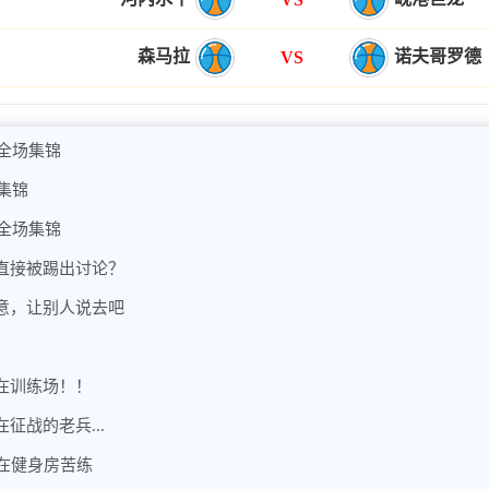
森马拉
诺夫哥罗德
VS
 全场集锦
场集锦
 全场集锦
直接被踢出讨论？
意，让别人说去吧
在训练场！！
战的老兵...
在健身房苦练