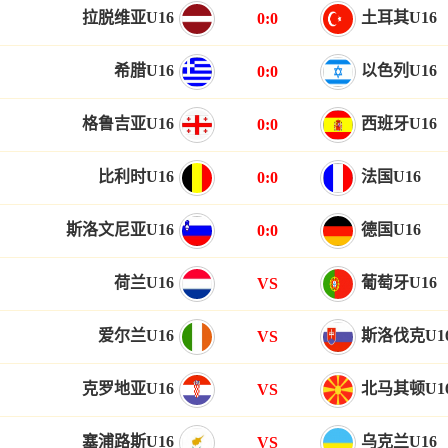
拉脱维亚U16
土耳其U16
0:0
希腊U16
以色列U16
0:0
格鲁吉亚U16
西班牙U16
0:0
比利时U16
法国U16
0:0
斯洛文尼亚U16
德国U16
0:0
荷兰U16
葡萄牙U16
VS
爱尔兰U16
斯洛伐克U1
VS
克罗地亚U16
北马其顿U1
VS
塞浦路斯U16
乌克兰U16
VS