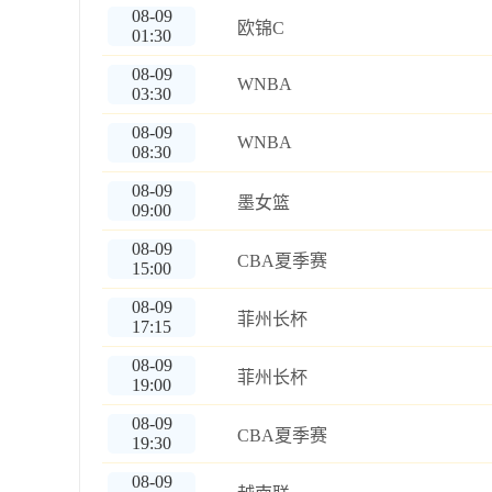
08-09
欧锦C
01:30
08-09
WNBA
03:30
08-09
WNBA
08:30
08-09
墨女篮
09:00
08-09
CBA夏季赛
15:00
08-09
菲州长杯
17:15
08-09
菲州长杯
19:00
08-09
CBA夏季赛
19:30
08-09