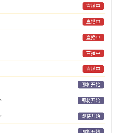
直播中
直播中
直播中
直播中
直播中
即将开始
6
即将开始
6
即将开始
即将开始