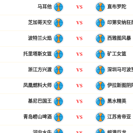
马耳他
直布罗陀
VS
芝加哥天空
印第安纳狂
VS
波特兰火焰
西雅图风暴
VS
托里塔斯女篮
矿工女篮
VS
浙江方兴渡
深圳马可波
VS
凤凰燃料大师
伊拉斯图阴
VS
基尼巴国王
黑水精英
VS
青岛崂山啤酒
江苏肯帝亚
VS
河内水牛
岘港巨龙
VS