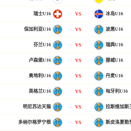
瑞士U16
冰岛U16
VS
保加利亚U16
波黑U16
VS
芬兰U16
瑞典U16
VS
卢森堡U16
挪威U16
VS
奥地利U16
丹麦U16
VS
英格兰U16
匈牙利U16
VS
明尼苏达天猫
拉斯维加斯
VS
多纳尔格罗宁根
斯皮洛夏勒
VS