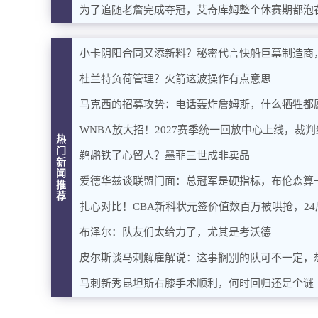
为了追随老詹完成夺冠，艾奇库姆整个休赛期都泡
小卡阴阳合同又添新料？秘密代言快船巨幕制造商
杜兰特负荷管理？火箭这波操作有点意思
马克西的招募攻势：电话轰炸詹姆斯，什么牺牲都
WNBA放大招！2027赛季统一回放中心上线，裁判
热
门
鹈鹕铁了心留人？墨菲三世成非卖品
新
闻
爱德华兹谈联盟门面：总冠军是硬指标，布伦森算
推
荐
扎心对比！CBA新科状元签价值数百万被哄抢，2
布泽尔：队友们太给力了，尤其是考沃德
皮尔斯谈马刺解雇解说：这事搁别的队可不一定，
马刺新秀昆坦斯右膝手术顺利，何时回归还是个谜