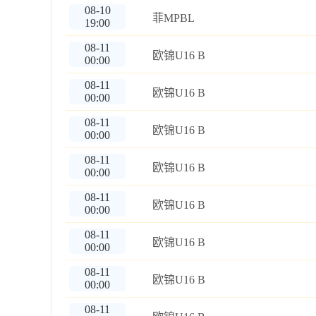
08-10
菲MPBL
19:00
08-11
欧锦U16 B
00:00
08-11
欧锦U16 B
00:00
08-11
欧锦U16 B
00:00
08-11
欧锦U16 B
00:00
08-11
欧锦U16 B
00:00
08-11
欧锦U16 B
00:00
08-11
欧锦U16 B
00:00
08-11