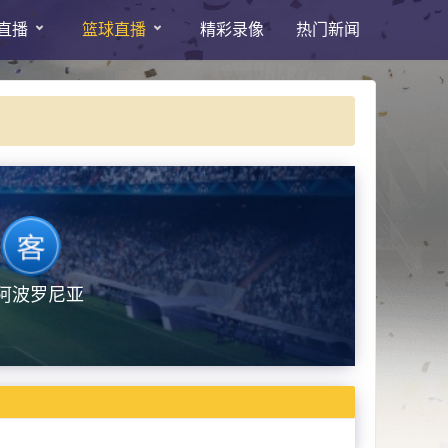
直播
篮球直播
精彩录像
热门新闻
阿波罗尼亚