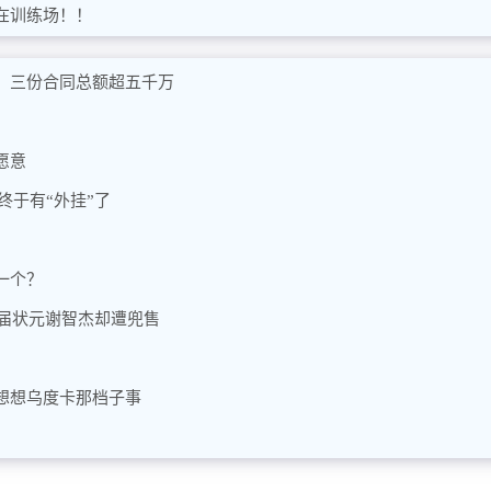
在训练场！！
，三份合同总额超五千万
愿意
终于有“外挂”了
一个？
4届状元谢智杰却遭兜售
想想乌度卡那档子事