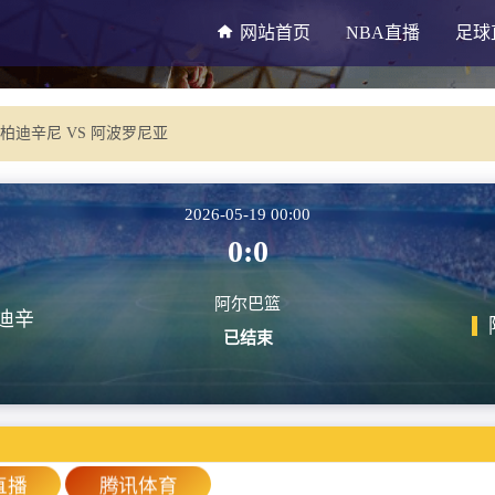
网站首页
NBA直播
足球
柏迪辛尼 VS 阿波罗尼亚
2026-05-19 00:00
0:0
阿尔巴篮
迪辛
已结束
直播
腾讯体育