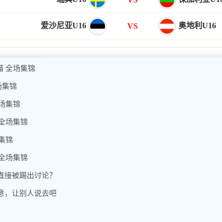
爱沙尼亚U16
奥地利U16
VS
山猫 全场集锦
全场集锦
全场集锦
 全场集锦
场集锦
 全场集锦
直接被踢出讨论？
意，让别人说去吧