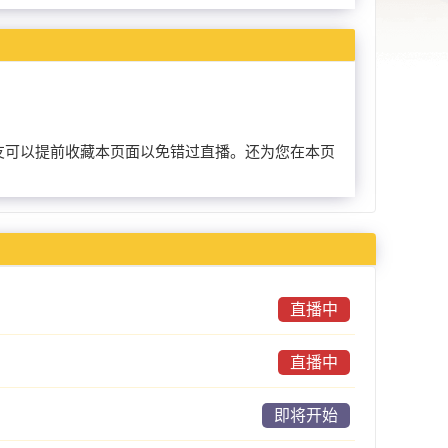
赛的朋友可以提前收藏本页面以免错过直播。还为您在本页
直播中
直播中
即将开始