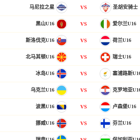
马尼拉之星
圣胡安骑士
VS
黑山U16
爱尔兰U16
VS
斯洛伐克U16
荷兰U16
VS
北马其顿U16
瑞士U16
VS
冰岛U16
塞浦路斯U1
VS
乌克兰U16
克罗地亚U1
VS
波黑U16
卢森堡U16
VS
挪威U16
芬兰U16
VS
瑞典U16
保加利亚U1
VS