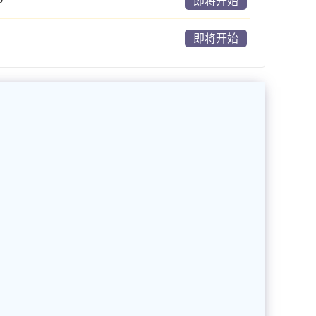
即将开始
即将开始