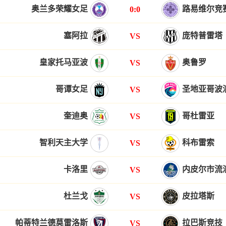
奥兰多荣耀女足
路易维尔竞
0:0
塞阿拉
庞特普雷塔
VS
皇家托马亚波
奥鲁罗
VS
哥谭女足
圣地亚哥波
VS
奎迪奥
哥杜雷亚
VS
智利天主大学
科布雷索
VS
卡洛里
内皮尔市流
VS
杜兰戈
皮拉塔斯
VS
帕蒂特兰德莫雷洛斯
拉巴斯竞技
VS