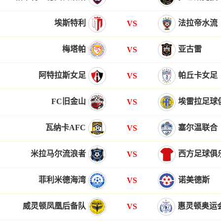
埃斯特利
法拉帝水流
VS
梅塔帕
亚古雷
VS
阿特拉斯女足
帕丘卡女足
VS
FC旧金山
埃雷拉足球
VS
瓦纳卡AFC
塞尔温联合
VS
米拉马尔流浪者
西方足球俱
VS
菲利米德海湾
诺美德斯
VS
威灵顿凤凰后备队
惠灵顿奥运
VS