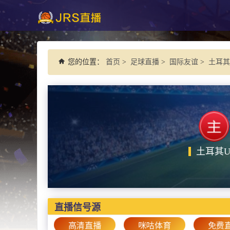
您的位置：
首页
>
足球直播
>
国际友谊
>
土耳其U
土耳其U
直播信号源
高清直播
咪咕体育
免费