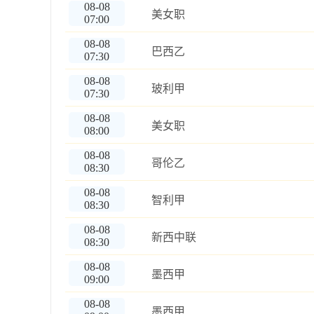
08-08
美女职
07:00
08-08
巴西乙
07:30
08-08
玻利甲
07:30
08-08
美女职
08:00
08-08
哥伦乙
08:30
08-08
智利甲
08:30
08-08
新西中联
08:30
08-08
墨西甲
09:00
08-08
墨西甲