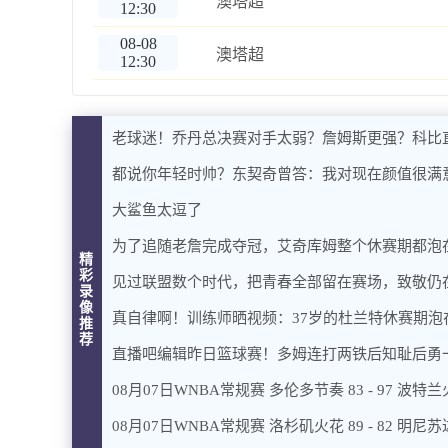
澳塔超
12:30
08-08
澳塔超
12:30
老球迷！乔丹总决赛对手太弱？詹姆斯更强？科比
都说你年轻时帅？东契奇曾答：我对现在颜值很满
大鲨鱼太逗了
为了追随老詹完成夺冠，艾奇库姆整个休赛期都泡
精
彩
见过联盟数个时代，把青春全部留在赛场，致敬仍在征
录
像
真自律啊！训练师晒视频：37岁的杜兰特休赛期泡
推
荐
直播吧编辑昨日篮球赛！多姆连打两铁后知耻后勇
08月07日WNBA常规赛 多伦多节奏 83 - 97 波特
08月07日WNBA常规赛 洛杉矶火花 89 - 82 明