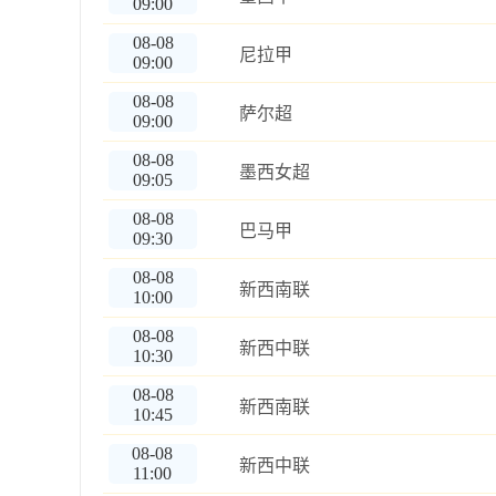
09:00
08-08
尼拉甲
09:00
08-08
萨尔超
09:00
08-08
墨西女超
09:05
08-08
巴马甲
09:30
08-08
新西南联
10:00
08-08
新西中联
10:30
08-08
新西南联
10:45
08-08
新西中联
11:00