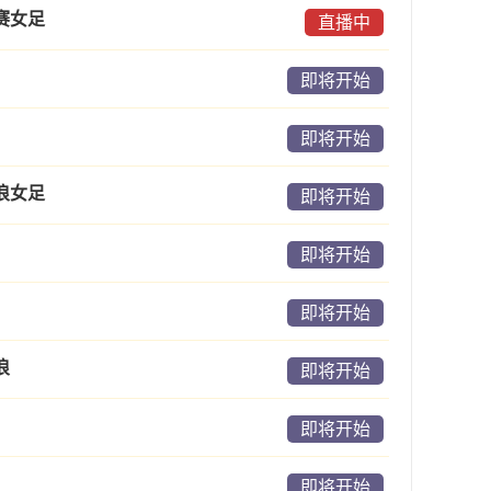
赛女足
直播中
即将开始
即将开始
浪女足
即将开始
即将开始
即将开始
浪
即将开始
即将开始
即将开始