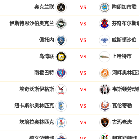
奥克兰联
陶朗加市联
VS
伊斯特恩沙伯奥克兰
芬奇布尔斯
VS
佩托内
威斯顿沙伯
VS
岛湾联
上哈特市
VS
南霍巴特
河畔奥林匹
VS
埃奇沃斯伊格斯
韦斯顿劳动
VS
纽卡斯尔奥林匹克
瓦伦蒂勒
VS
坎培拉奥林匹克
古玛老虎
VS
德文波特城
朗赛斯顿城
VS