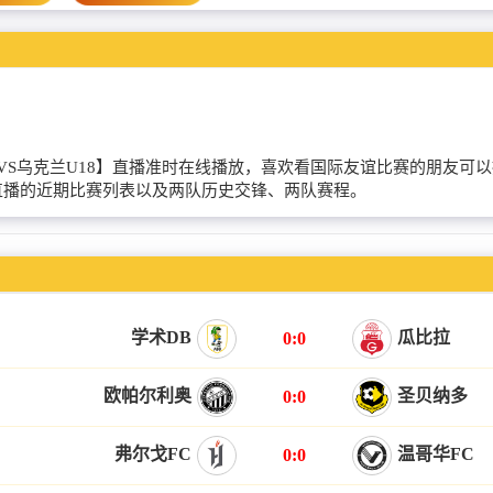
土耳其U18VS乌克兰U18】直播准时在线播放，喜欢看国际友谊比赛的
8直播的近期比赛列表以及两队历史交锋、两队赛程。
学术DB
瓜比拉
0:0
欧帕尔利奥
圣贝纳多
0:0
弗尔戈FC
温哥华FC
0:0