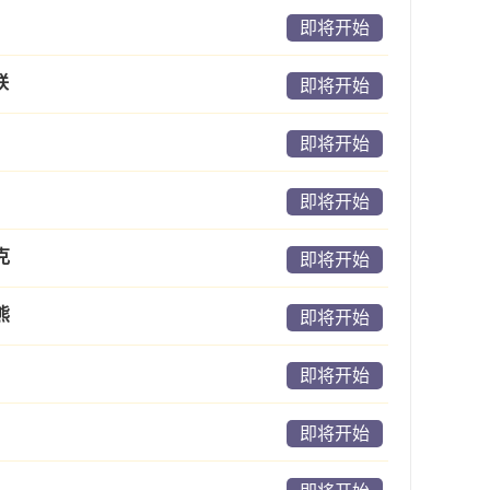
即将开始
联
即将开始
即将开始
即将开始
克
即将开始
熊
即将开始
即将开始
即将开始