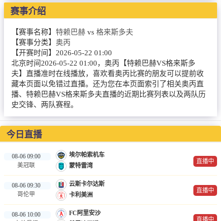
赛事介绍
篮球直播
NBA
【赛事名称】
特赖巴赫
vs
格来斯多夫
【赛事分类】
奥丙
CBA
【开赛时间】
2026-05-22 01:00
北京时间2026-05-22 01:00，奥丙【特赖巴赫VS格来斯多
精彩录像
夫】直播准时在线播放，喜欢看奥丙比赛的朋友可以提前收
藏本页面以免错过直播。还为您在本页面索引了相关奥丙直
播、特赖巴赫VS格来斯多夫直播的近期比赛列表以及两队历
热门新闻
史交锋、两队赛程。
今日直播
埃尔帕索机车
08-06 09:00
直播中
美冠联
蒙特雷湾
云斯卡尔达斯
08-06 09:30
直播中
哥伦甲
卡利美洲
FC阿里安沙
08-06 10:00
直播中