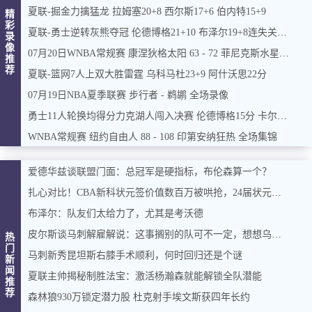
夏联-掘金力擒猛龙 拉姆塞20+8 西尔斯17+6 伯内特15+9
精
彩
夏联-勇士逆转灰熊夺冠 伦德博格21+10 布泽尔19+8连失关键球
录
像
07月20日WNBA常规赛 康涅狄格太阳 63 - 72 菲尼克斯水星 集锦
推
荐
夏联-篮网7人上双大胜雷霆 乌科马杜23+9 阿什沃思22分
07月19日NBA夏季联赛 步行者 - 鹈鹕 全场录像
勇士11人轮换均得分力克湖人闯入决赛 伦德博格15分 卡尔17分
WNBA常规赛 纽约自由人 88 - 108 印第安纳狂热 全场集锦
爱德华兹谈联盟门面：总冠军是硬指标，布伦森算一个？
扎心对比！CBA新科状元签价值数百万被哄抢，24届状元谢智杰却遭兜售
布泽尔：队友们太给力了，尤其是考沃德
皮尔斯谈马刺解雇解说：这事搁别的队可不一定，想想乌度卡那档子事
热
门
马刺新秀昆坦斯右膝手术顺利，何时回归还是个谜
新
闻
夏联主帅揭秘制胜法宝：激活杨瀚森就能解锁全队潜能
推
荐
森林狼930万锁定潜力股 杜克射手埃文斯获四年长约