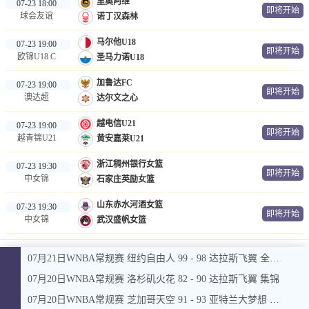
里奥阿维
07-23 18:00
即将开始
球会友谊
诺丁汉森林
马尔他U18
07-23 19:00
即将开始
欧锦U18 C
圣马力诺U18
加鲁达FC
07-23 19:00
即将开始
澳达超
达尔文之心
越电信U21
07-23 19:00
即将开始
越青锦U21
黄安嘉莱U21
浙江稠州银行女篮
07-23 19:30
即将开始
中女锦
石家庄英励女篮
山东赤水河酒女篮
07-23 19:30
即将开始
中女锦
武汉盛帆女篮
07月21日WNBA常规赛 纽约自由人 99 - 98 达拉斯飞翼 全场集锦
07月20日WNBA常规赛 洛杉矶火花 82 - 90 达拉斯飞翼 集锦
07月20日WNBA常规赛 芝加哥天空 91 - 93 亚特兰大梦想 集锦