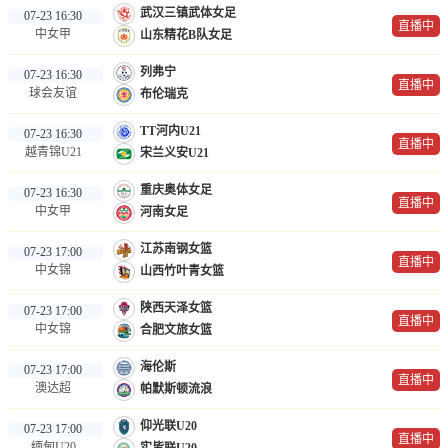
武汉三镇武体女足
07-23 16:30
直播中
中女甲
山东精花B队女足
列弗宁
07-23 16:30
直播中
球会友谊
布伦瑞克
TT河内U21
07-23 16:30
直播中
越青锦U21
宋兰义安U21
重庆奥体女足
07-23 16:30
直播中
中女甲
河南女足
江苏南钢女篮
07-23 17:00
直播中
中女锦
山西竹叶青女篮
陕西天泽女篮
07-23 17:00
直播中
中女锦
合肥文旅女篮
海伦斯
07-23 17:00
直播中
澳达超
帕默斯顿流浪
仰光联U20
07-23 17:00
直播中
缅甸U20