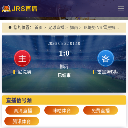
导
航
网站首页
您的位置：
首页
>
足球直播
>
挪丙
>
尼堤努 VS 雷黑姆B队
NBA直播
2026-05-22 01:10
足球直播
1:0
英超
挪丙
德甲
尼堤努
雷黑姆B队
已结束
法甲
西甲
直播信号源
意甲
高清直播
咪咕体育
免费直播
欧冠杯
腾讯体育
中超