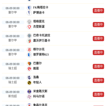
FK梅塔拉卡
08-09 00:00
直播中
塞尔甲
萨博迪卡
塔络提克
08-09 00:00
直播中
塞尔甲
杰登斯渥
巴奇卡托波拉
08-09 00:00
直播中
塞尔甲
嘉沃伊万基卡
维尔沙克
08-09 00:00
直播中
塞尔甲
普罗莱特023
巴塞尔
08-09 00:00
直播中
瑞士超
图恩
洛桑
08-09 00:00
直播中
瑞士超
年轻人
米查路文斯
08-09 00:00
直播中
斯伐超
科马尔诺
鲁森比洛克
08-09 00:00