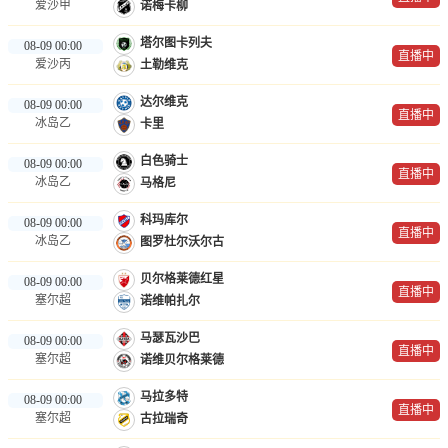
爱沙甲
诺梅卡柳
塔尔图卡列夫
08-09 00:00
直播中
爱沙丙
土勒维克
达尔维克
08-09 00:00
直播中
冰岛乙
卡里
白色骑士
08-09 00:00
直播中
冰岛乙
马格尼
科玛库尔
08-09 00:00
直播中
冰岛乙
图罗杜尔沃尔古
贝尔格莱德红星
08-09 00:00
直播中
塞尔超
诺维帕扎尔
马瑟瓦沙巴
08-09 00:00
直播中
塞尔超
诺维贝尔格莱德
马拉多特
08-09 00:00
直播中
塞尔超
古拉瑞奇