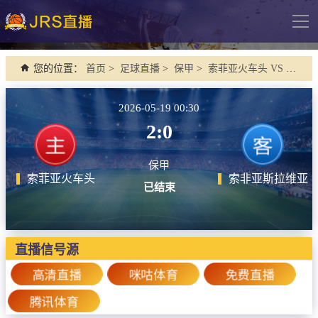
导
航
网站首页
您的位置：
首页
>
足球直播
>
保甲
>
索菲亚火车头 VS 索非亚斯拉维亚
NBA直播
2026-05-19 00:30
足球直播
2:0
英超
保甲
德甲
索菲亚火车头
索非亚斯拉维亚
已结束
法甲
西甲
直播信号源
意甲
高清直播
咪咕体育
免费直播
欧冠杯
腾讯体育
中超