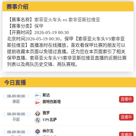
赛事介绍
篮球直播
NBA
【赛事名称】
索菲亚火车头
vs
索非亚斯拉维亚
【赛事分类】
保甲
CBA
【开赛时间】
2026-05-19 00:30
北京时间2026-05-19 00:30，保甲【索菲亚火车头VS索非亚
精彩录像
斯拉维亚】直播准时在线播放，喜欢看保甲比赛的朋友可以
提前收藏本页面以免错过直播。还为您在本页面索引了相关
保甲直播、索菲亚火车头VS索非亚斯拉维亚直播的近期比赛
热门新闻
列表以及两队历史交锋、两队赛程。
今日直播
斯达
08-09 00:00
直播中
挪超
腓特烈斯塔
雅罗
08-09 00:00
直播中
芬超
VPS瓦萨
纳尔瓦
08-09 00:00
直播中